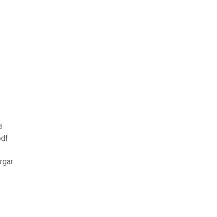
1
d
pdf
rgar