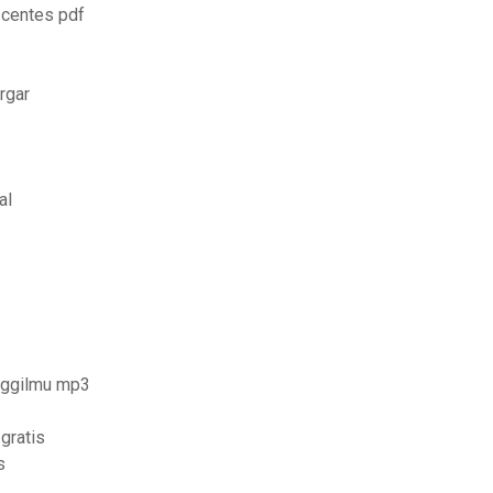
scentes pdf
rgar
al
nggilmu mp3
gratis
s