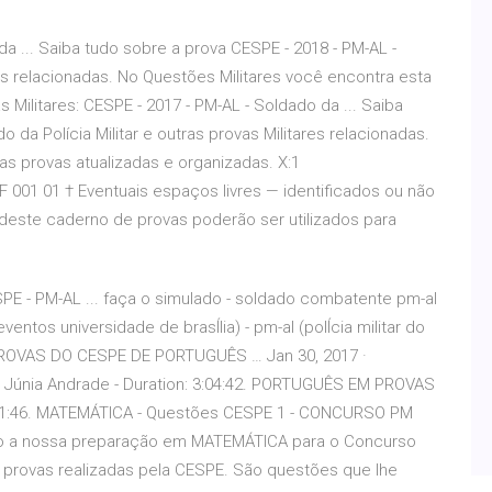
da ... Saiba tudo sobre a prova CESPE - 2018 - PM-AL -
ares relacionadas. No Questões Militares você encontra esta
 Militares: CESPE - 2017 - PM-AL - Soldado da ... Saiba
 da Polícia Militar e outras provas Militares relacionadas.
as provas atualizadas e organizadas. X:1
1 01 † Eventuais espaços livres — identificados ou não
deste caderno de provas poderão ser utilizados para
- PM-AL ... faça o simulado - soldado combatente pm-al
tos universidade de brasÍlia) - pm-al (polÍcia militar do
PROVAS DO CESPE DE PORTUGUÊS … Jan 30, 2017 ·
ª Júnia Andrade - Duration: 3:04:42. PORTUGUÊS EM PROVAS
:01:46. MATEMÁTICA - Questões CESPE 1 - CONCURSO PM
cio a nossa preparação em MATEMÁTICA para o Concurso
 provas realizadas pela CESPE. São questões que lhe