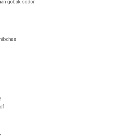
nan gobak sodor
hibchas
f
df
f