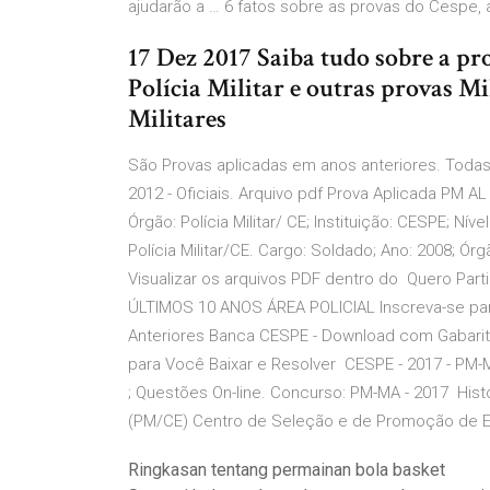
ajudarão a … 6 fatos sobre as provas do Cespe,
17 Dez 2017 Saiba tudo sobre a p
Polícia Militar e outras provas M
Militares
São Provas aplicadas em anos anteriores. Todas 
2012 - Oficiais. Arquivo pdf Prova Aplicada PM AL
Órgão: Polícia Militar/ CE; Instituição: CESPE; Ní
Polícia Militar/CE. Cargo: Soldado; Ano: 2008; Órgão
Visualizar os arquivos PDF dentro do Quero P
ÚLTIMOS 10 ANOS ÁREA POLICIAL Inscreva-se par
Anteriores Banca CESPE - Download com Gabarit
para Você Baixar e Resolver CESPE - 2017 - PM-MA
; Questões On-line. Concurso: PM-MA - 2017 Histó
(PM/CE) Centro de Seleção e de Promoção de Ev
Ringkasan tentang permainan bola basket