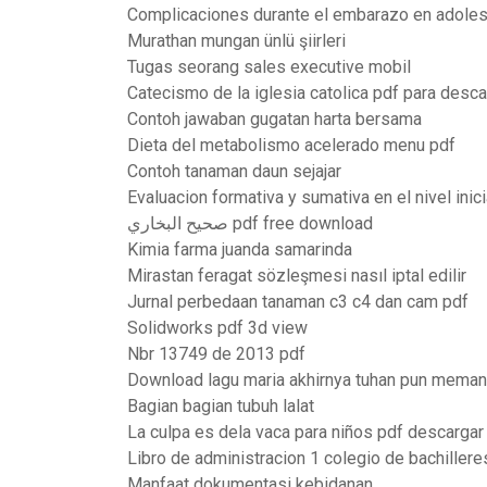
Complicaciones durante el embarazo en adole
Murathan mungan ünlü şiirleri
Tugas seorang sales executive mobil
Catecismo de la iglesia catolica pdf para desca
Contoh jawaban gugatan harta bersama
Dieta del metabolismo acelerado menu pdf
Contoh tanaman daun sejajar
Evaluacion formativa y sumativa en el nivel inici
صحيح البخاري pdf free download
Kimia farma juanda samarinda
Mirastan feragat sözleşmesi nasıl iptal edilir
Jurnal perbedaan tanaman c3 c4 dan cam pdf
Solidworks pdf 3d view
Nbr 13749 de 2013 pdf
Download lagu maria akhirnya tuhan pun mema
Bagian bagian tubuh lalat
La culpa es dela vaca para niños pdf descargar 
Libro de administracion 1 colegio de bachillere
Manfaat dokumentasi kebidanan