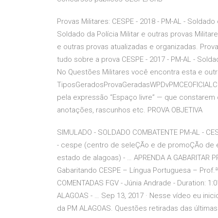
Provas Militares: CESPE - 2018 - PM-AL - Soldado 
Soldado da Polícia Militar e outras provas Milit
e outras provas atualizadas e organizadas. Provas
tudo sobre a prova CESPE - 2017 - PM-AL - Soldado
No Questões Militares você encontra esta e outr
TiposGeradosProvaGeradasWPDvPMCEOFICIALCF 00
pela expressão “Espaço livre” — que constarem 
anotações, rascunhos etc. PROVA OBJETIVA
SIMULADO - SOLDADO COMBATENTE PM-AL - CESPE 
- cespe (centro de seleÇÃo e de promoÇÃo de even
estado de alagoas) - … APRENDA A GABARITAR 
Gabaritando CESPE – Língua Portuguesa – Prof.
COMENTADAS FGV - Júnia Andrade - Duration: 1
ALAGOAS - … Sep 13, 2017 · Nesse vídeo eu ini
da PM ALAGOAS. Questões retiradas das últimas