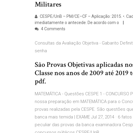
Militares
CESPE/UnB – PM/CE–CF – Aplicação: 2015. •. Cada
imediatamente o antecede. De acordo com o
4 Comments
Consultas da Avaliação Objetiva - Gabarito Defin
senha
São Provas Objetivas aplicadas n
Classe nos anos de 2009 até 2019
pdf.
MATEMÁTICA - Questões CESPE 1 - CONCURSO PM 
nossa preparação em MATEMÁTICA para o Concu
provas realizadas pela CESPE. São questões que
banca mais temida | EXAME Jul 27, 2014 · 6 fato
peculiar das provas da banca examinadora Cesp
concursos públicos CESPE/UnB