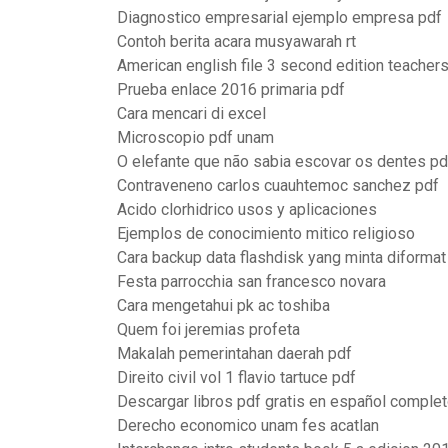
Diagnostico empresarial ejemplo empresa pdf
Contoh berita acara musyawarah rt
American english file 3 second edition teacher
Prueba enlace 2016 primaria pdf
Cara mencari di excel
Microscopio pdf unam
O elefante que não sabia escovar os dentes pd
Contraveneno carlos cuauhtemoc sanchez pdf
Acido clorhidrico usos y aplicaciones
Ejemplos de conocimiento mitico religioso
Cara backup data flashdisk yang minta diformat
Festa parrocchia san francesco novara
Cara mengetahui pk ac toshiba
Quem foi jeremias profeta
Makalah pemerintahan daerah pdf
Direito civil vol 1 flavio tartuce pdf
Descargar libros pdf gratis en español comple
Derecho economico unam fes acatlan