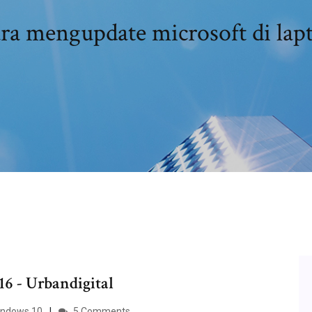
ra mengupdate microsoft di lap
6 - Urbandigital
Windows 10
5 Comments