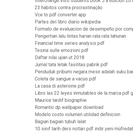
Interchange intro students book 5 a edicion 20
23 habitos contra procrastinação
Vce to pdf converter app
Partes del libro diario wikipedia
Formato de evaluacion de desempeño por comp
Pengertian lalu lintas harian rata rata tahunan
Financial time series analysis pdf
Tesina sulle emozioni pdf
Daftar nilai ujian ut 2018
Jurnal tata letak fasilitas pabrik pdf
Penduduk pribumi negara mesir adalah suku b
Coleta de sangue a vacuo pdf
La casa di asterione pdf
Libro las 22 leyes inmutables de la marca pdf g
Maurice tardif biographie
Romantic dp wallpaper download
Modelo costo volumen utilidad definicion
Bagian bagian tubuh lalat
10 sınıf tarih ders notları pdf indir yeni müfreda