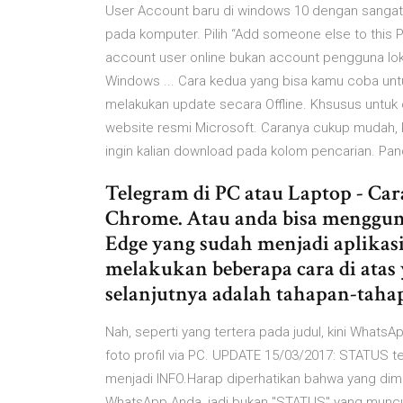
User Account baru di windows 10 dengan sangat
pada komputer. Pilih “Add someone else to this 
account user online bukan account pengguna lok
Windows ... Cara kedua yang bisa kamu coba un
melakukan update secara Offline. Khsusus untuk 
website resmi Microsoft. Caranya cukup mudah, k
ingin kalian download pada kolom pencarian. Pan
Telegram di PC atau Laptop - Cara
Chrome. Atau anda bisa mengguna
Edge yang sudah menjadi aplikasi
melakukan beberapa cara di atas 
selanjutnya adalah tahapan-taha
Nah, seperti yang tertera pada judul, kini WhatsAp
foto profil via PC. UPDATE 15/03/2017: STATUS t
menjadi INFO.Harap diperhatikan bahwa yang dimak
WhatsApp Anda, jadi bukan "STATUS" yang muncu