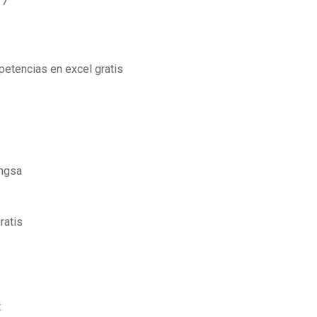
17
etencias en excel gratis
angsa
ratis
t