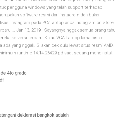
untuk pengguna windows yang telah support terhadap
 merupakan software resmi dari instagram dan bukan
aplikasi Instagram pada PC/Laptop anda Instagram on Store
erbaru ... Jan 13, 2019 · Sayangnya nggak semua orang tahu
eka ke versi terbaru. Kalau VGA Laptop lama bisa di
ya ada yang nggak. Silakan cek dulu lewat situs resmi AMD.
 minimum runtime 14.14.26429 pd saat sedang menginstal.
 de 4to grado
df
atangani deklarasi bangkok adalah