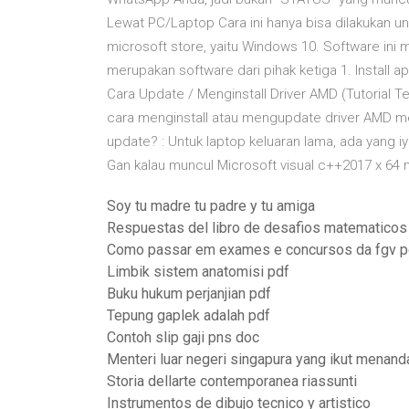
Lewat PC/Laptop Cara ini hanya bisa dilakukan 
microsoft store, yaitu Windows 10. Software ini
merupakan software dari pihak ketiga 1. Install 
Cara Update / Menginstall Driver AMD (Tutorial T
cara menginstall atau mengupdate driver AMD mer
update? : Untuk laptop keluaran lama, ada yang i
Gan kalau muncul Microsoft visual c++2017 x 64
Soy tu madre tu padre y tu amiga
Respuestas del libro de desafios matematicos
Como passar em exames e concursos da fgv p
Limbik sistem anatomisi pdf
Buku hukum perjanjian pdf
Tepung gaplek adalah pdf
Contoh slip gaji pns doc
Menteri luar negeri singapura yang ikut menand
Storia dellarte contemporanea riassunti
Instrumentos de dibujo tecnico y artistico