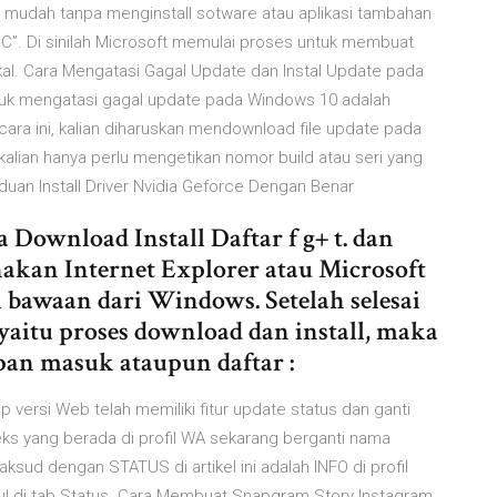
 mudah tanpa menginstall sotware atau aplikasi tambahan
PC”. Di sinilah Microsoft memulai proses untuk membuat
al. Cara Mengatasi Gagal Update dan Instal Update pada
tuk mengatasi gagal update pada Windows 10 adalah
cara ini, kalian diharuskan mendownload file update pada
alian hanya perlu mengetikan nomor build atau seri yang
duan Install Driver Nvidia Geforce Dengan Benar
 Download Install Daftar f g+ t. dan
kan Internet Explorer atau Microsoft
 bawaan dari Windows. Setelah selesai
yaitu proses download dan install, maka
pan masuk ataupun daftar :
p versi Web telah memiliki fitur update status dan ganti
eks yang berada di profil WA sekarang berganti nama
sud dengan STATUS di artikel ini adalah INFO di profil
l di tab Status. Cara Membuat Snapgram Story Instagram