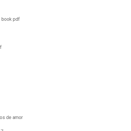
s book pdf
f
tos de amor