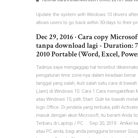
Update the system with Windows 10 drivers after
allows users to go back within 30-days to their p
Dec 29, 2016 · Cara copy Microso
tanpa download lagi - Duration: 
2010 Portable (Word, Excel, Power
Tadinya saya mengaggap hal tersebut dikarenaka
pengaturan time zone-nya dalam keadaan benar.
tanggal yang salah, ikuti salah satu cara di baw
(Jam) di Windows 10. Cara 1 Cara mengaktifkan M
atau Windows 10, pilih Start. Gulir ke bawah melal
logo Office. Di jendela yang terbuka, pilih Activat
masuk dengan akun Microsoft, itu berarti Anda 
Terbaru di Laptop / PC ... Sep 20, 2019 · Artikel 
atau PC anda, bagi anda pengguna browser Goo