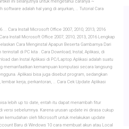
tikel ini selanjutnya untuk mengetahui caranya ~
oftware adalah hal yang di anjurkan, … Tutorial Cara
6 ... Cara Install Microsoft Office 2007, 2010, 2013, 2016
ra Install Microsoft Office 2007, 2010, 2013, 2016 Lengkap
jelaskan Cara Menginstal Apapun Beserta Gambarnya Dari
install di PC kita . Cara Download, Instal, Aplikasi, di
load dan Instal Aplikasi di PC/Laptop.Aplikasi adalah suatu
 yang memanfaatkan kemampuan komputasi secara langsung
engguna. Aplikasi bisa juga disebut program, sedangkan
lembar kerja, perkantoran, … Cara Cek Update Aplikasi
bisa lebih up to date, entah itu dapat menambah fitur
i versi sebelumnya. Karena urusan update ini dirasa cukup
kan kemudahan oleh Microsoft untuk melakukan update
Account Baru di Windows 10 cara membuat akun atau Local